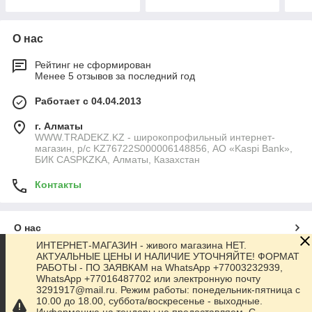
О нас
Рейтинг не сформирован
Менее 5 отзывов за последний год
Работает с 04.04.2013
г. Алматы
WWW.TRADEKZ.KZ - широкопрофильный интернет-
магазин, р/с KZ76722S000006148856, АО «Kaspi Bank»,
БИК CASPKZKA, Алматы, Казахстан
Контакты
О нас
ИНТЕРНЕТ-МАГАЗИН - живого магазина НЕТ.
АКТУАЛЬНЫЕ ЦЕНЫ И НАЛИЧИЕ УТОЧНЯЙТЕ! ФОРМАТ
Контакты
РАБОТЫ - ПО ЗАЯВКАМ на WhatsApp +77003232939,
WhatsApp +77016487702 или электронную почту
3291917@mail.ru. Режим работы: понедельник-пятница с
Доставка и оплата
10.00 до 18.00, суббота/воскресенье - выходные.