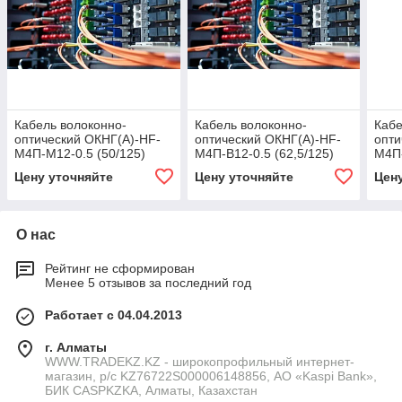
Кабель волоконно-
Кабель волоконно-
Кабе
оптический ОКНГ(А)-HF-
оптический ОКНГ(А)-HF-
опти
М4П-М12-0.5 (50/125)
М4П-В12-0.5 (62,5/125)
М4П-
Цену уточняйте
Цену уточняйте
Цен
О нас
Рейтинг не сформирован
Менее 5 отзывов за последний год
Работает с 04.04.2013
г. Алматы
WWW.TRADEKZ.KZ - широкопрофильный интернет-
магазин, р/с KZ76722S000006148856, АО «Kaspi Bank»,
БИК CASPKZKA, Алматы, Казахстан