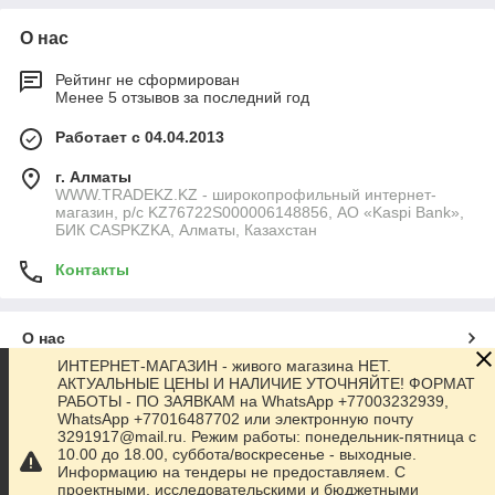
О нас
Рейтинг не сформирован
Менее 5 отзывов за последний год
Работает с 04.04.2013
г. Алматы
WWW.TRADEKZ.KZ - широкопрофильный интернет-
магазин, р/с KZ76722S000006148856, АО «Kaspi Bank»,
БИК CASPKZKA, Алматы, Казахстан
Контакты
О нас
ИНТЕРНЕТ-МАГАЗИН - живого магазина НЕТ.
АКТУАЛЬНЫЕ ЦЕНЫ И НАЛИЧИЕ УТОЧНЯЙТЕ! ФОРМАТ
Контакты
РАБОТЫ - ПО ЗАЯВКАМ на WhatsApp +77003232939,
WhatsApp +77016487702 или электронную почту
3291917@mail.ru. Режим работы: понедельник-пятница с
Доставка и оплата
10.00 до 18.00, суббота/воскресенье - выходные.
Информацию на тендеры не предоставляем. С
проектными, исследовательскими и бюджетными