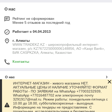
О нас
Рейтинг не сформирован
Менее 5 отзывов за последний год
Работает с 04.04.2013
г. Алматы
WWW.TRADEKZ.KZ - широкопрофильный интернет-
магазин, р/с KZ76722S000006148856, АО «Kaspi Bank»,
БИК CASPKZKA, Алматы, Казахстан
Контакты
О нас
ИНТЕРНЕТ-МАГАЗИН - живого магазина НЕТ.
АКТУАЛЬНЫЕ ЦЕНЫ И НАЛИЧИЕ УТОЧНЯЙТЕ! ФОРМАТ
Контакты
РАБОТЫ - ПО ЗАЯВКАМ на WhatsApp +77003232939,
WhatsApp +77016487702 или электронную почту
3291917@mail.ru. Режим работы: понедельник-пятница с
Доставка и оплата
10.00 до 18.00, суббота/воскресенье - выходные.
Информацию на тендеры не предоставляем. С
проектными, исследовательскими и бюджетными