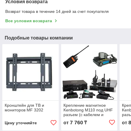
Условия возврата
Возврат товара в течение 14 дней за счет покупателя
Все условия возврата
Подобные товары компании
Кронштейн для ТВ и
Крепление магнитное
Креп
мониторов MF 3202
Kenbotong M110 под UHF
Kenb
разъем (с кабелем и
разъ
разъемом UHF male)
разъ
7 760
от
₸
от
Цену уточняйте
авт