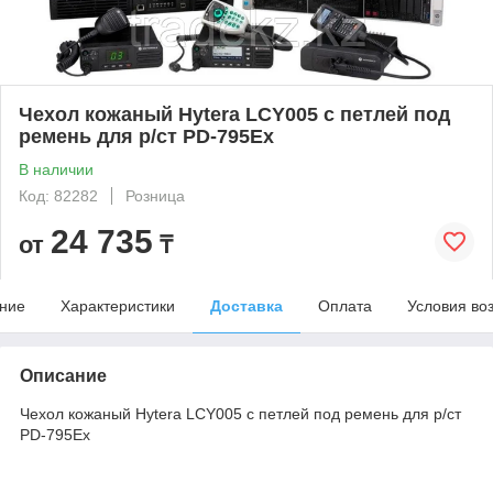
Чехол кожаный Hytera LCY005 с петлей под
ремень для р/ст PD-795Ex
В наличии
Код: 82282
Розница
24 735
от
₸
ние
Характеристики
Доставка
Оплата
Условия во
Описание
Чехол кожаный Hytera LCY005 с петлей под ремень для р/ст
PD-795Ex