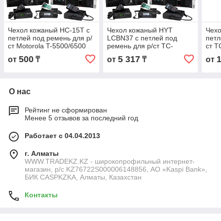
Чехол кожаный HC-15T с
Чехол кожаный HYT
Чехо
петлей под ремень для р/
LCBN37 с петлей под
петл
ст Motorola T-5500/6500
ремень для р/ст TC-
ст T
500/600
500
5 317
от
₸
от
₸
от
О нас
Рейтинг не сформирован
Менее 5 отзывов за последний год
Работает с 04.04.2013
г. Алматы
WWW.TRADEKZ.KZ - широкопрофильный интернет-
магазин, р/с KZ76722S000006148856, АО «Kaspi Bank»,
БИК CASPKZKA, Алматы, Казахстан
Контакты