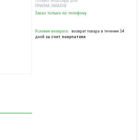
ТОЛЬКО WhatsApp ДЛЯ
ПРИЕМА ЗАКАЗОВ
Заказ только по телефону
возврат товара в течение 14
дней
за счет покупателя
Чехол нейлоновый
Motorola PMLN5845A для
DP4400
В наличии
от 18 430 ₸