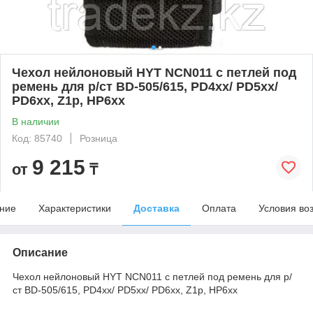
Чехол нейлоновый HYT NCN011 с петлей под
ремень для р/ст BD-505/615, PD4xx/ PD5xx/
PD6xx, Z1p, HP6xx
В наличии
Код: 85740
Розница
9 215
от
₸
ние
Характеристики
Доставка
Оплата
Условия во
Описание
Чехол нейлоновый HYT NCN011 с петлей под ремень для р/
ст BD-505/615, PD4xx/ PD5xx/ PD6xx, Z1p, HP6xx