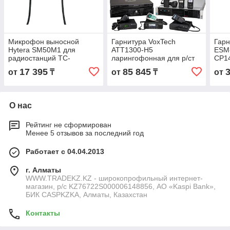
Микрофон выносной
Гарнитура VoxTech
Гарн
Hytera SM50M1 для
ATT1300-H5
ESM-
радиостанций TC-
ларингофонная для р/ст
CP1
508/518/610/700/BD5xx/PD4xx/PD5xx,
Hytera HP7xx, PD6xx, X1e/
518/
17 395
85 845
от
₸
от
₸
от
BD505/615
X1p, Z1p
PD4x
О нас
Рейтинг не сформирован
Менее 5 отзывов за последний год
Работает с 04.04.2013
г. Алматы
WWW.TRADEKZ.KZ - широкопрофильный интернет-
магазин, р/с KZ76722S000006148856, АО «Kaspi Bank»,
БИК CASPKZKA, Алматы, Казахстан
Контакты