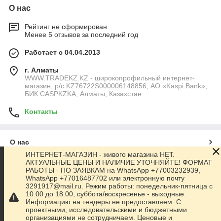
О нас
Рейтинг не сформирован
Менее 5 отзывов за последний год
Работает с 04.04.2013
г. Алматы
WWW.TRADEKZ.KZ - широкопрофильный интернет-
магазин, р/с KZ76722S000006148856, АО «Kaspi Bank»,
БИК CASPKZKA, Алматы, Казахстан
Контакты
О нас
ИНТЕРНЕТ-МАГАЗИН - живого магазина НЕТ.
АКТУАЛЬНЫЕ ЦЕНЫ И НАЛИЧИЕ УТОЧНЯЙТЕ! ФОРМАТ
Контакты
РАБОТЫ - ПО ЗАЯВКАМ на WhatsApp +77003232939,
WhatsApp +77016487702 или электронную почту
3291917@mail.ru. Режим работы: понедельник-пятница с
Доставка и оплата
10.00 до 18.00, суббота/воскресенье - выходные.
Информацию на тендеры не предоставляем. С
проектными, исследовательскими и бюджетными
Полная версия сайта
организациями не сотрудничаем. Ценовые и