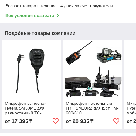
Возврат товара в течение 14 дней за счет покупателя
Все условия возврата
Подобные товары компании
Микрофон выносной
Микрофон настольный
Мик
Hytera SM50M1 для
HYT SM10R2 для р/ст TM-
Hyte
радиостанций TC-
600/610
моб
508/518/610/700/BD5xx/PD4xx/PD5xx,
MD7
17 395
20 935
от
₸
от
₸
от
BD505/615