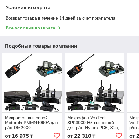
Условия возврата
Возврат товара в течение 14 дней за счет покупателя
Все условия возврата
Подобные товары компании
Микрофон выносной
Микрофон VoxTech
Мик
Motorola PMMN4090A для
SPK3000-H5 выносной
VoxT
р/ст DM2000
для р/ст Hytera PD6, X1e,
р/ст
X1p, Z1p
STP
16 975
22 310
от
₸
от
₸
от