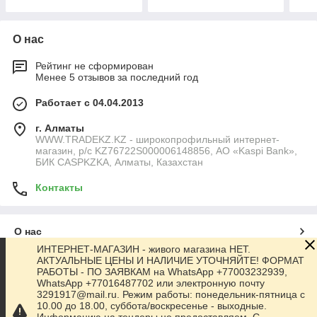
О нас
Рейтинг не сформирован
Менее 5 отзывов за последний год
Работает с 04.04.2013
г. Алматы
WWW.TRADEKZ.KZ - широкопрофильный интернет-
магазин, р/с KZ76722S000006148856, АО «Kaspi Bank»,
БИК CASPKZKA, Алматы, Казахстан
Контакты
О нас
ИНТЕРНЕТ-МАГАЗИН - живого магазина НЕТ.
АКТУАЛЬНЫЕ ЦЕНЫ И НАЛИЧИЕ УТОЧНЯЙТЕ! ФОРМАТ
Контакты
РАБОТЫ - ПО ЗАЯВКАМ на WhatsApp +77003232939,
WhatsApp +77016487702 или электронную почту
3291917@mail.ru. Режим работы: понедельник-пятница с
Доставка и оплата
10.00 до 18.00, суббота/воскресенье - выходные.