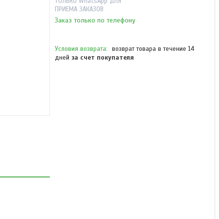
ТОЛЬКО WhatsApp ДЛЯ
ПРИЕМА ЗАКАЗОВ
Заказ только по телефону
возврат товара в течение 14
дней
за счет покупателя
Зарядное уст-во KSC-15
(OEM) для
ТК-2107/3107/270G/370G
В наличии
от 12 125 ₸