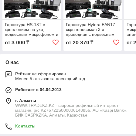
Гарнитура HS-18T с
Гарнитура Hytera EAN17
Гарн
креплением на ухо,
скрытоносимая 3-х
микр
подвесным микрофоном и
проводная с подвесным
штан
кнопкой РТТ для р/ст
микрофоном и РТТ в руке
3 000
20 370
от
₸
от
₸
от
Motorola T-серии, TC-1688
для р/ст
О нас
Рейтинг не сформирован
Менее 5 отзывов за последний год
Работает с 04.04.2013
г. Алматы
WWW.TRADEKZ.KZ - широкопрофильный интернет-
магазин, р/с KZ76722S000006148856, АО «Kaspi Bank»,
БИК CASPKZKA, Алматы, Казахстан
Контакты