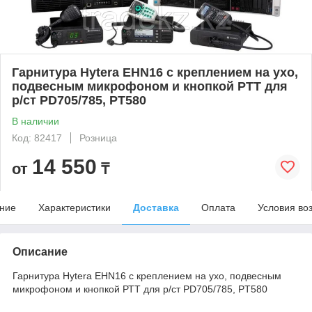
Гарнитура Hytera EHN16 с креплением на ухо,
подвесным микрофоном и кнопкой РТТ для
р/ст PD705/785, PT580
В наличии
Код: 82417
Розница
14 550
от
₸
ние
Характеристики
Доставка
Оплата
Условия во
Описание
Гарнитура Hytera EHN16 с креплением на ухо, подвесным
микрофоном и кнопкой РТТ для р/ст PD705/785, PT580