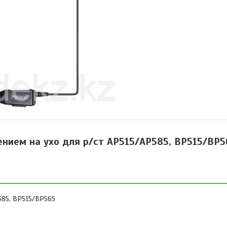
нием на ухо для р/ст AP515/AP585, BP515/BP5
585, BP515/BP565