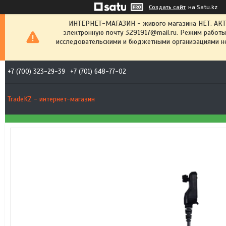
Создать сайт
на Satu.kz
ИНТЕРНЕТ-МАГАЗИН - живого магазина НЕТ. АК
электронную почту 3291917@mail.ru. Режим работы
исследовательскими и бюджетными организациями не
+7 (700) 323-29-39
+7 (701) 648-77-02
TradeKZ - интернет-магазин