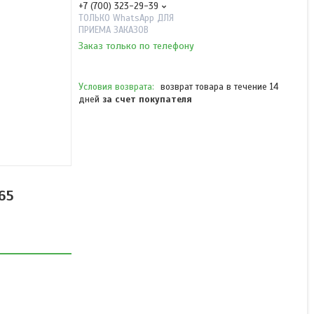
+7 (700) 323-29-39
ТОЛЬКО WhatsApp ДЛЯ
ПРИЕМА ЗАКАЗОВ
Заказ только по телефону
возврат товара в течение 14
дней
за счет покупателя
Гарнитура HYTERA EHN36-
P с креплением на ухо
для р/ст AP515/AP585,
65
BP515/BP565
В наличии
от 7 760 ₸