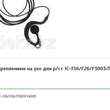
креплением на ухо для р/ст IC-F16/F26/F3003/
IC-F16/F26/F3003/F4003