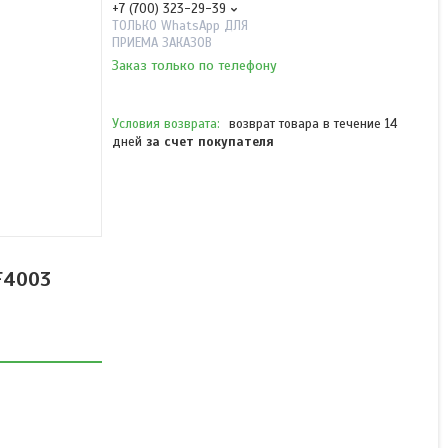
+7 (700) 323-29-39
ТОЛЬКО WhatsApp ДЛЯ
ПРИЕМА ЗАКАЗОВ
Заказ только по телефону
возврат товара в течение 14
дней
за счет покупателя
Гарнитура Sound-Code
ECL1010-S2-R с
креплением на ухо для р/
F4003
ст IC-
F16/F26/F3003/F4003
В наличии
от 5 770 ₸