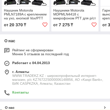
Наушник Motorola
Наушники Motorola
Гарн
PMLN7189A с креплением
MDPMLN4418 с
выно
на ухо, кнопкой Vox/PTT
микрофоном РТТ для р/ст
креп
для р/ст SL1600/1400
GP1/3/6/1280 Motorola
р/ст
20 370
7 275
от
₸
от
₸
от
CP14
О нас
Рейтинг не сформирован
Менее 5 отзывов за последний год
Работает с 04.04.2013
г. Алматы
WWW.TRADEKZ.KZ - широкопрофильный интернет-
магазин, р/с KZ76722S000006148856, АО «Kaspi Bank»,
БИК CASPKZKA, Алматы, Казахстан
Контакты
О нас