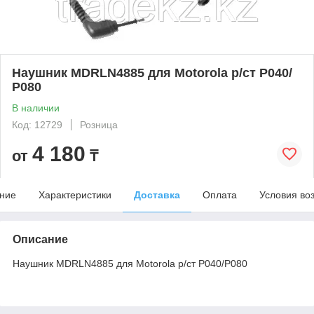
Наушник MDRLN4885 для Motorola р/ст Р040/
Р080
В наличии
Код: 12729
Розница
4 180
от
₸
ние
Характеристики
Доставка
Оплата
Условия во
Описание
Наушник MDRLN4885 для Motorola р/ст Р040/Р080