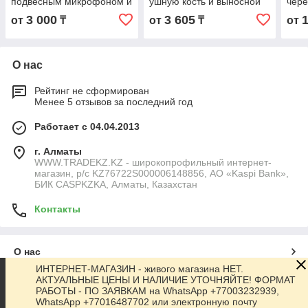
подвесным микрофоном и
ушную кость и выносной
чере
кнопкой РТТ для р/ст
кнопкой PTT для
боль
3 000
3 605
от
₸
от
₸
от
Motorola T-серии, TC-1688
GP1/3/6/1280
GP3
О нас
Рейтинг не сформирован
Менее 5 отзывов за последний год
Работает с 04.04.2013
г. Алматы
WWW.TRADEKZ.KZ - широкопрофильный интернет-
магазин, р/с KZ76722S000006148856, АО «Kaspi Bank»,
БИК CASPKZKA, Алматы, Казахстан
Контакты
О нас
ИНТЕРНЕТ-МАГАЗИН - живого магазина НЕТ.
АКТУАЛЬНЫЕ ЦЕНЫ И НАЛИЧИЕ УТОЧНЯЙТЕ! ФОРМАТ
Контакты
РАБОТЫ - ПО ЗАЯВКАМ на WhatsApp +77003232939,
WhatsApp +77016487702 или электронную почту