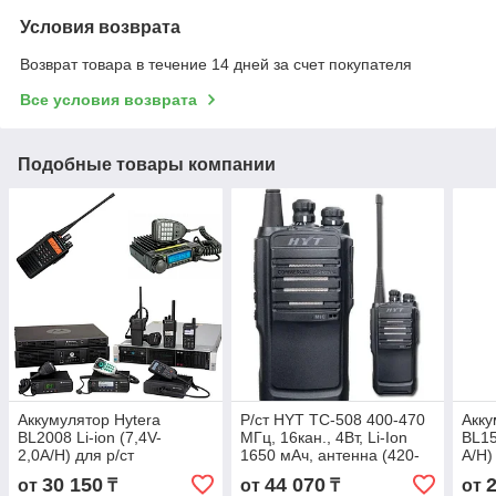
Условия возврата
Возврат товара в течение 14 дней за счет покупателя
Все условия возврата
Подобные товары компании
Аккумулятор Hytera
Р/ст HYT TC-508 400-470
Акку
BL2008 Li-ion (7,4V-
МГц, 16кан., 4Вт, Li-Ion
BL15
2,0A/H) для р/ст
1650 мАч, антенна (420-
A/H)
PD705/785
470МГц), з/у
PD4
30 150
44 070
от
₸
от
₸
от