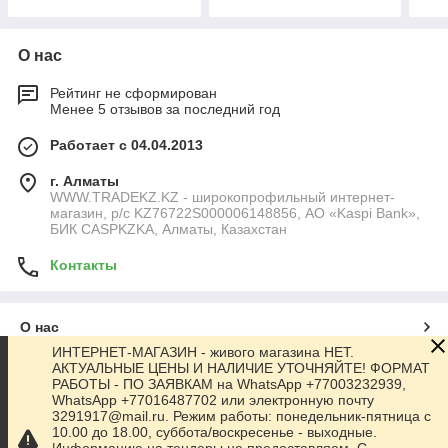
О нас
Рейтинг не сформирован
Менее 5 отзывов за последний год
Работает с 04.04.2013
г. Алматы
WWW.TRADEKZ.KZ - широкопрофильный интернет-
магазин, р/с KZ76722S000006148856, АО «Kaspi Bank»,
БИК CASPKZKA, Алматы, Казахстан
Контакты
О нас
ИНТЕРНЕТ-МАГАЗИН - живого магазина НЕТ.
АКТУАЛЬНЫЕ ЦЕНЫ И НАЛИЧИЕ УТОЧНЯЙТЕ! ФОРМАТ
Контакты
РАБОТЫ - ПО ЗАЯВКАМ на WhatsApp +77003232939,
WhatsApp +77016487702 или электронную почту
3291917@mail.ru. Режим работы: понедельник-пятница с
Доставка и оплата
10.00 до 18.00, суббота/воскресенье - выходные.