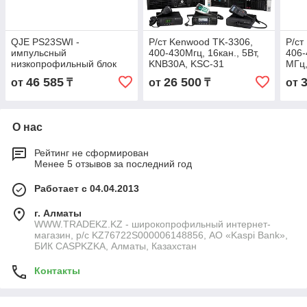
QJE PS23SWI -
Р/ст Kenwood TK-3306,
Р/ст
импульсный
400-430Мгц, 16кан., 5Вт,
406-
низкопрофильный блок
KNB30A, KSC-31
МГц,
питания с рабочим
(110
46 585
26 500
от
₸
от
₸
от
напряжением 220 В и
выходным в 13,8 В (12 В)
О нас
Рейтинг не сформирован
Менее 5 отзывов за последний год
Работает с 04.04.2013
г. Алматы
WWW.TRADEKZ.KZ - широкопрофильный интернет-
магазин, р/с KZ76722S000006148856, АО «Kaspi Bank»,
БИК CASPKZKA, Алматы, Казахстан
Контакты