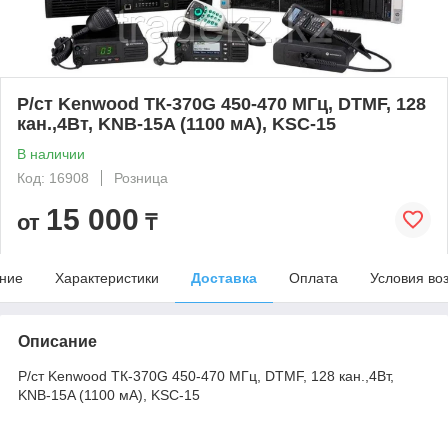
Р/ст Kenwood ТК-370G 450-470 МГц, DTMF, 128
кан.,4Вт, KNB-15A (1100 мА), KSC-15
В наличии
Код: 16908
Розница
15 000
от
₸
ние
Характеристики
Доставка
Оплата
Условия во
Описание
Р/ст Kenwood ТК-370G 450-470 МГц, DTMF, 128 кан.,4Вт,
KNB-15A (1100 мА), KSC-15