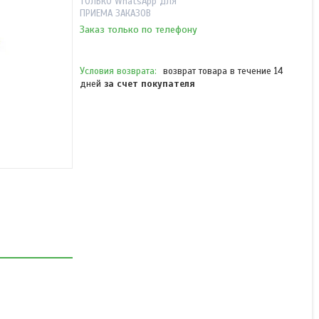
ТОЛЬКО WhatsApp ДЛЯ
ПРИЕМА ЗАКАЗОВ
Заказ только по телефону
возврат товара в течение 14
дней
за счет покупателя
SOFUOGLU 184 120 18
дверная петля металл 12
см сатен L без декора
В наличии
от 420 ₸