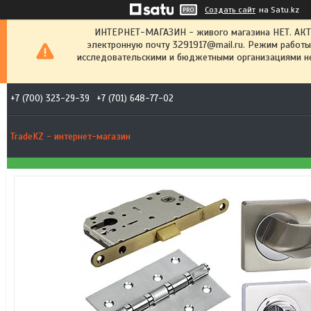
Создать сайт
на Satu.kz
ИНТЕРНЕТ-МАГАЗИН - живого магазина НЕТ. АК
электронную почту 3291917@mail.ru. Режим работы
исследовательскими и бюджетными организациями не
+7 (700) 323-29-39
+7 (701) 648-77-02
TradeKZ - интернет-магазин