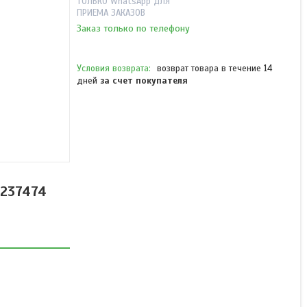
ТОЛЬКО WhatsApp ДЛЯ
ПРИЕМА ЗАКАЗОВ
Заказ только по телефону
возврат товара в течение 14
дней
за счет покупателя
HIGHGRADE HG
DC7240085BL дверной
доводчик DC72 усилие 4
60-85 кг черный
4870211237474
1237474
В наличии
от 11 190 ₸