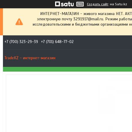
Создать сайт
на Satu.kz
ИНТЕРНЕТ-МАГАЗИН - живого магазина НЕТ. АК
электронную почту 3291917@mail.ru. Режим работы
исследовательскими и бюджетными организациями не
+7 (700) 323-29-39
+7 (701) 648-77-02
TradeKZ - интернет-магазин