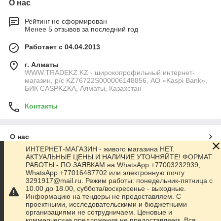
О нас
Рейтинг не сформирован
Менее 5 отзывов за последний год
Работает с 04.04.2013
г. Алматы
WWW.TRADEKZ.KZ - широкопрофильный интернет-
магазин, р/с KZ76722S000006148856, АО «Kaspi Bank»,
БИК CASPKZKA, Алматы, Казахстан
Контакты
О нас
ИНТЕРНЕТ-МАГАЗИН - живого магазина НЕТ.
АКТУАЛЬНЫЕ ЦЕНЫ И НАЛИЧИЕ УТОЧНЯЙТЕ! ФОРМАТ
Контакты
РАБОТЫ - ПО ЗАЯВКАМ на WhatsApp +77003232939,
WhatsApp +77016487702 или электронную почту
3291917@mail.ru. Режим работы: понедельник-пятница с
Доставка и оплата
10.00 до 18.00, суббота/воскресенье - выходные.
Информацию на тендеры не предоставляем. С
проектными, исследовательскими и бюджетными
Полная версия сайта
организациями не сотрудничаем. Ценовые и
коммерческие предложения не предоставляем. Вся