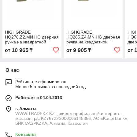
HIGHGRADE
HIGHGRADE
HIG
HQ278.Z2.MN HG дверная
HQ285.Z4.MN HG дверная
HQ6
ручка на квадратной
ручка на квадратной
двер
розетке матовый никель
розетке матовый никель
квад
10 965
9 905
от
₸
от
₸
от
4870211231397
4870211231274
мато
487
О нас
Рейтинг не сформирован
Менее 5 отзывов за последний год
Работает с 04.04.2013
г. Алматы
WWW.TRADEKZ.KZ - широкопрофильный интернет-
магазин, р/с KZ76722S000006148856, АО «Kaspi Bank»,
БИК CASPKZKA, Алматы, Казахстан
Контакты