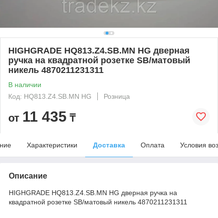
HIGHGRADE HQ813.Z4.SB.MN HG дверная
ручка на квадратной розетке SB/матовый
никель 4870211231311
В наличии
Код: HQ813.Z4.SB.MN HG
Розница
11 435
от
₸
ние
Характеристики
Доставка
Оплата
Условия во
Описание
HIGHGRADE HQ813.Z4.SB.MN HG дверная ручка на
квадратной розетке SB/матовый никель 4870211231311