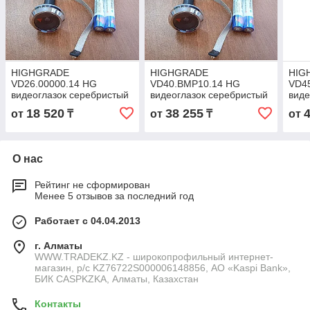
HIGHGRADE
HIGHGRADE
HIG
VD26.00000.14 HG
VD40.BMP10.14 HG
VD4
видеоглазок серебристый
видеоглазок серебристый
виде
монитор 2.6 без памяти
монитор 4.0 звонок фото
памя
18 520
38 255
от
₸
от
₸
от
(4870211233216)
ночной режим
(4870211233223)
О нас
Рейтинг не сформирован
Менее 5 отзывов за последний год
Работает с 04.04.2013
г. Алматы
WWW.TRADEKZ.KZ - широкопрофильный интернет-
магазин, р/с KZ76722S000006148856, АО «Kaspi Bank»,
БИК CASPKZKA, Алматы, Казахстан
Контакты