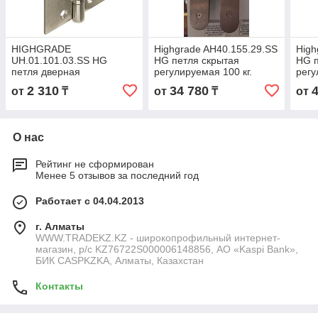
HIGHGRADE
Highgrade AH40.155.29.SS
High
UH.01.101.03.SS HG
HG петля скрытая
HG п
петля дверная
регулируемая 100 кг.
регу
нержавеющая сталь
нержавеющая сталь
нер
2 310
34 780
от
₸
от
₸
от
101*76*3 мм
(4870211233087)
(487
(4870211231021)
О нас
Рейтинг не сформирован
Менее 5 отзывов за последний год
Работает с 04.04.2013
г. Алматы
WWW.TRADEKZ.KZ - широкопрофильный интернет-
магазин, р/с KZ76722S000006148856, АО «Kaspi Bank»,
БИК CASPKZKA, Алматы, Казахстан
Контакты