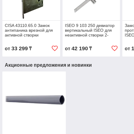
CISA 43110.65.0 Замок
ISEO 9 103 250 девиатор
Замо
антипаника врезной для
вертикальный ISEO для
про
активной створки
неактивной створки 2-
ISEO
хстворчатой двери
функ
33 299
42 190
от
₸
от
₸
от
Акционные предложения и новинки