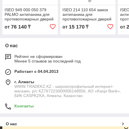
ISEO 949 000 050 379
ISEO 214 110 654 замок
ISEO
PALMO антипаника для
антипаника для
анти
противопожарных дверей
противопожарных дверей
про
4-х гранник 9 мм для
4-х гранник 9 мм для
4-х 
76 140
15 170
от
₸
от
₸
от
замка C/L:72 мм
замка C/L:72
мм
О нас
Рейтинг не сформирован
Менее 5 отзывов за последний год
Работает с 04.04.2013
г. Алматы
WWW.TRADEKZ.KZ - широкопрофильный интернет-
магазин, р/с KZ76722S000006148856, АО «Kaspi Bank»,
БИК CASPKZKA, Алматы, Казахстан
Контакты
О нас