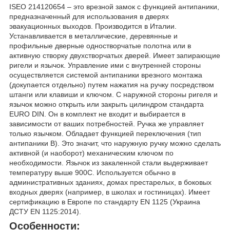
ISEO 214120654 – это врезной замок с функцией антипаники,
предназначенный для использования в дверях
эвакуационных выходов. Производится в Италии.
Устанавливается в металлические, деревянные и
профильные дверные одностворчатые полотна или в
активную створку двухстворчатых дверей. Имеет запирающие
ригели и язычок. Управление ими с внутренней стороны
осуществляется системой антипаники врезного монтажа
(докупается отдельно) путем нажатия на ручку посредством
штанги или клавиши и ключом. С наружной стороны ригеля и
язычок можно открыть или закрыть цилиндром стандарта
EURO DIN. Он в комплект не входит и выбирается в
зависимости от ваших потребностей. Ручка же управляет
только язычком. Обладает функцией переключения (тип
антипаники В). Это значит, что наружную ручку можно сделать
активной (и наоборот) механическим ключом по
необходимости. Язычок из закаленной стали выдерживает
температуру выше 900С. Используется обычно в
административных зданиях, домах престарелых, в боковых
входных дверях (например, в школах и гостиницах). Имеет
сертификацию в Европе по стандарту EN 1125 (Украина
ДСТУ EN 1125:2014).
Особенности: