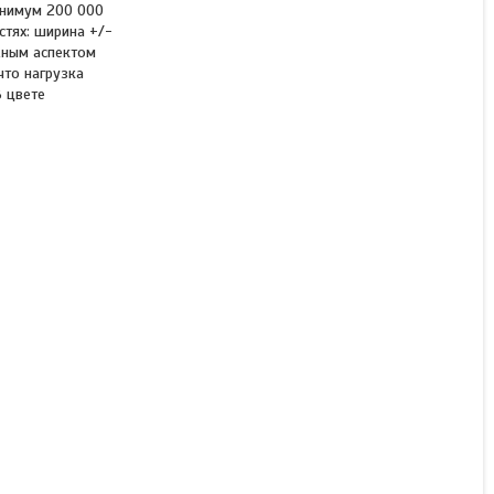
инимум 200 000
стях: ширина +/-
ажным аспектом
что нагрузка
В цвете