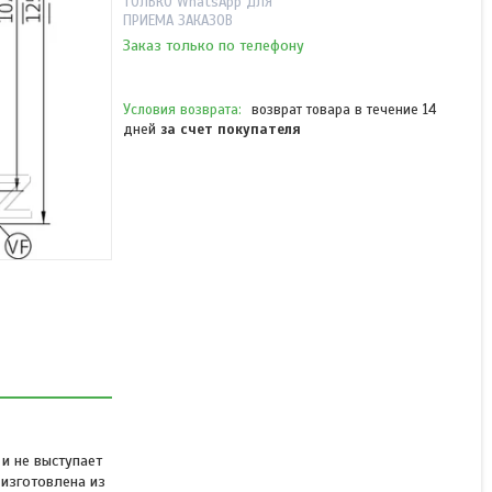
ТОЛЬКО WhatsApp ДЛЯ
ПРИЕМА ЗАКАЗОВ
Заказ только по телефону
возврат товара в течение 14
дней
за счет покупателя
Anselmi AN 172 3D/60
44(110) скрытая петля
матовый никель
В наличии
от 15 985 ₸
 и не выступает
зготовлена ​​из