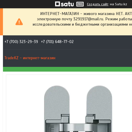
Создать сайт
на Satu.kz
ИНТЕРНЕТ-МАГАЗИН - живого магазина НЕТ. АК
электронную почту 3291917@mail.ru. Режим работы
исследовательскими и бюджетными организациями не
+7 (700) 323-29-39
+7 (701) 648-77-02
TradeKZ - интернет-магазин