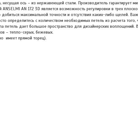
, несущая ось – из нержавеющей стали. Производитель гарантирует м
ой ANSELMI AN 172 3D является возможность регулировки в трех плоско
но добиться максимальной точности и отсутствия каких-либо щелей. В
осто определитесь с количеством необходимых петель из расчета того, 
ипа петель дает большое пространство для дизайнерских воплощений. 
ов – тепло-серых, бежевых.
но имеет прямой торец).