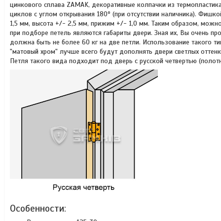
цинкового сплава ZAMAK, декоративные колпачки из термопластика
циклов с углом открывания 180º (при отсутствии наличника). Фишк
1,5 мм, высота +/- 2,5 мм, прижим +/- 1,0 мм. Таким образом, мож
при подборе петель являются габариты двери. Зная их, Вы очень пр
должна быть не более 60 кг на две петли. Использование такого т
"матовый хром" лучше всего будут дополнять двери светлых оттенк
Петля такого вида подходит под дверь с русской четвертью (полот
Особенности: