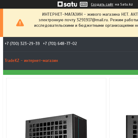
Создать сайт
на Satu.kz
ИНТЕРНЕТ-МАГАЗИН - живого магазина НЕТ. АК
электронную почту 3291917@mail.ru. Режим работы
исследовательскими и бюджетными организациями не
+7 (700) 323-29-39
+7 (701) 648-77-02
TradeKZ - интернет-магазин