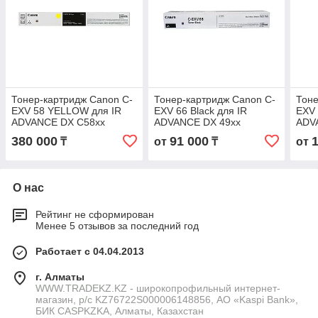
Тонер-картридж Canon C-
Тонер-картридж Canon C-
Тоне
EXV 58 YELLOW для IR
EXV 66 Black для IR
EXV
ADVANCE DX C58xx
ADVANCE DX 49xx
ADV
3766C002AA
5745C002AA
575
380 000
91 000
₸
от
₸
от
О нас
Рейтинг не сформирован
Менее 5 отзывов за последний год
Работает с 04.04.2013
г. Алматы
WWW.TRADEKZ.KZ - широкопрофильный интернет-
магазин, р/с KZ76722S000006148856, АО «Kaspi Bank»,
БИК CASPKZKA, Алматы, Казахстан