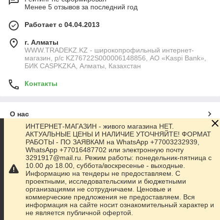
Менее 5 отзывов за последний год
Работает с 04.04.2013
г. Алматы
WWW.TRADEKZ.KZ - широкопрофильный интернет-
магазин, р/с KZ76722S000006148856, АО «Kaspi Bank»,
БИК CASPKZKA, Алматы, Казахстан
Контакты
О нас
ИНТЕРНЕТ-МАГАЗИН - живого магазина НЕТ.
АКТУАЛЬНЫЕ ЦЕНЫ И НАЛИЧИЕ УТОЧНЯЙТЕ! ФОРМАТ
Контакты
РАБОТЫ - ПО ЗАЯВКАМ на WhatsApp +77003232939,
WhatsApp +77016487702 или электронную почту
3291917@mail.ru. Режим работы: понедельник-пятница с
Доставка и оплата
10.00 до 18.00, суббота/воскресенье - выходные.
Информацию на тендеры не предоставляем. С
проектными, исследовательскими и бюджетными
Полная версия сайта
организациями не сотрудничаем. Ценовые и
коммерческие предложения не предоставляем. Вся
информация на сайте носит ознакомительный характер и
Сайт создан на маркетплейсе
Satu.kz
не является публичной офертой.