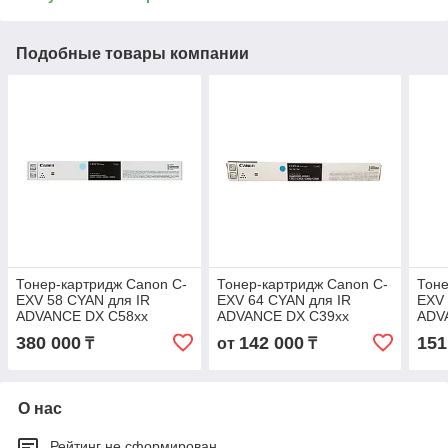
Подобные товары компании
Тонер-картридж Canon C-
Тонер-картридж Canon C-
Тоне
EXV 58 CYAN для IR
EXV 64 CYAN для IR
EXV 
ADVANCE DX C58xx
ADVANCE DX C39xx
ADV
3764C002AA
5754C002AA
376
380 000
142 000
151
₸
от
₸
О нас
Рейтинг не сформирован