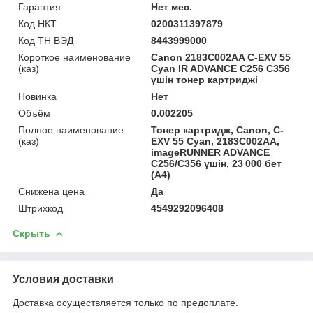
Гарантия
Нет мес.
Код НКТ
0200311397879
Код ТН ВЭД
8443999000
Короткое наименование
Canon 2183C002AA C-EXV 55
(каз)
Cyan IR ADVANCE C256 C356
үшін тонер картриджі
Новинка
Нет
Объём
0.002205
Полное наименование
Тонер картридж, Canon, C-
(каз)
EXV 55 Cyan, 2183C002AA,
imageRUNNER ADVANCE
C256/C356 үшін, 23 000 бет
(A4)
Снижена цена
Да
Штрихкод
4549292096408
Скрыть
Условия доставки
Доставка осуществляется только по предоплате.