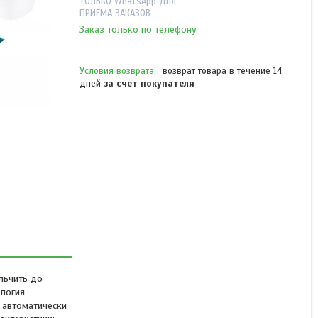
ТОЛЬКО WhatsApp ДЛЯ
ПРИЕМА ЗАКАЗОВ
Заказ только по телефону
возврат товара в течение 14
дней
за счет покупателя
Блендер-пароварка
Kitfort КТ-2305
В наличии
от 48 090 ₸
льчить до
ология
 автоматически