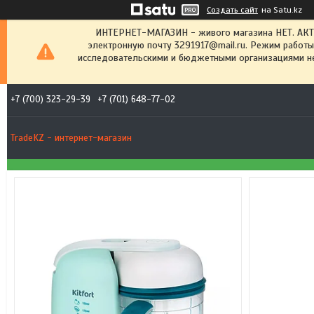
Создать сайт
на Satu.kz
ИНТЕРНЕТ-МАГАЗИН - живого магазина НЕТ. АК
электронную почту 3291917@mail.ru. Режим работы
исследовательскими и бюджетными организациями не
+7 (700) 323-29-39
+7 (701) 648-77-02
TradeKZ - интернет-магазин