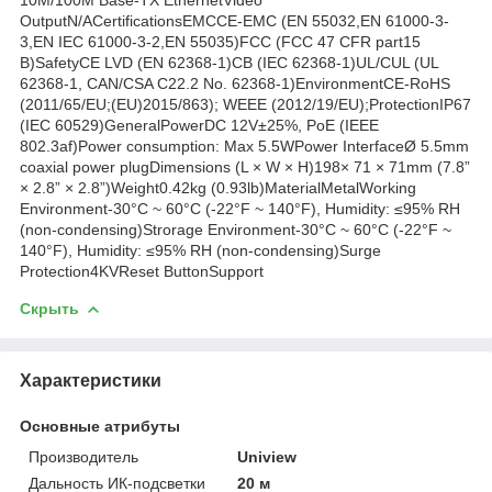
OutputN/ACertificationsEMCCE-EMC (EN 55032,EN 61000-3-
3,EN IEC 61000-3-2,EN 55035)FCC (FCC 47 CFR part15
B)SafetyCE LVD (EN 62368-1)CB (IEC 62368-1)UL/CUL (UL
62368-1, CAN/CSA C22.2 No. 62368-1)EnvironmentCE-RoHS
(2011/65/EU;(EU)2015/863); WEEE (2012/19/EU);ProtectionIP67
(IEC 60529)GeneralPowerDC 12V±25%, PoE (IEEE
802.3af)Power consumption: Max 5.5WPower InterfaceØ 5.5mm
coaxial power plugDimensions (L × W × H)198× 71 × 71mm (7.8”
× 2.8” × 2.8”)Weight0.42kg (0.93lb)MaterialMetalWorking
Environment-30°C ~ 60°C (-22°F ~ 140°F), Humidity: ≤95% RH
(non-condensing)Strorage Environment-30°C ~ 60°C (-22°F ~
140°F), Humidity: ≤95% RH (non-condensing)Surge
Protection4KVReset ButtonSupport
Скрыть
Характеристики
Основные атрибуты
Производитель
Uniview
Дальность ИК-подсветки
20 м