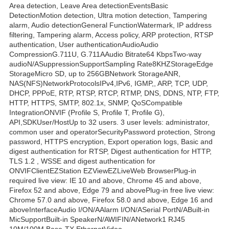
Area detection, Leave Area detectionEventsBasic
DetectionMotion detection, Ultra motion detection, Tampering
alarm, Audio detectionGeneral FunctionWatermark, IP address
filtering, Tampering alarm, Access policy, ARP protection, RTSP
authentication, User authenticationAudioAudio
CompressionG.711U, G.711AAudio Bitrate64 KbpsTwo-way
audioN/ASuppressionSupportSampling Rate8KHZStorageEdge
StorageMicro SD, up to 256GBNetwork StorageANR,
NAS(NFS)NetworkProtocolsIPv4,IPv6, IGMP,, ARP, TCP, UDP,
DHCP, PPPoE, RTP, RTSP, RTCP, RTMP, DNS, DDNS, NTP, FTP,
HTTP, HTTPS, SMTP, 802.1x, SNMP, QoSCompatible
IntegrationONVIF (Profile S, Profile T, Profile G),
API,SDKUser/HostUp to 32 users. 3 user levels: administrator,
common user and operatorSecurityPassword protection, Strong
password, HTTPS encryption, Export operation logs, Basic and
digest authentication for RTSP, Digest authentication for HTTP,
TLS 1.2 , WSSE and digest authentication for
ONVIFClientEZStation EZViewEZLiveWeb BrowserPlug-in
required live view: IE 10 and above, Chrome 45 and above,
Firefox 52 and above, Edge 79 and abovePlug-in free live view:
Chrome 57.0 and above, Firefox 58.0 and above, Edge 16 and
aboveInterfaceAudio I/ON/AAlarm I/ON/ASerial PortN/ABuilt-in
MicSupportBuilt-in SpeakerN/AWIFIN/ANetwork1 RJ45
10M/100M Base-TX EthernetVideo