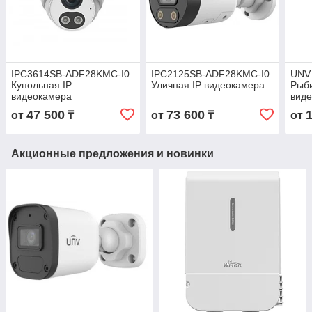
IPC3614SB-ADF28KMC-I0
IPC2125SB-ADF28KMC-I0
UNV
Купольная IP
Уличная IP видеокамера
Рыби
видеокамера
вид
47 500
73 600
от
₸
от
₸
от
Акционные предложения и новинки