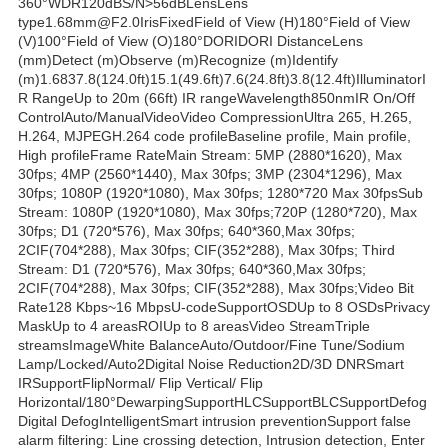
360°WDR120dBS/N>56dBLensLens
type1.68mm@F2.0IrisFixedField of View (H)180°Field of View
(V)100°Field of View (O)180°DORIDORI DistanceLens
(mm)Detect (m)Observe (m)Recognize (m)Identify
(m)1.6837.8(124.0ft)15.1(49.6ft)7.6(24.8ft)3.8(12.4ft)IlluminatorI
R RangeUp to 20m (66ft) IR rangeWavelength850nmIR On/Off
ControlAuto/ManualVideoVideo CompressionUltra 265, H.265,
H.264, MJPEGH.264 code profileBaseline profile, Main profile,
High profileFrame RateMain Stream: 5MP (2880*1620), Max
30fps; 4MP (2560*1440), Max 30fps; 3MP (2304*1296), Max
30fps; 1080P (1920*1080), Max 30fps; 1280*720 Max 30fpsSub
Stream: 1080P (1920*1080), Max 30fps;720P (1280*720), Max
30fps; D1 (720*576), Max 30fps; 640*360,Max 30fps;
2CIF(704*288), Max 30fps; CIF(352*288), Max 30fps; Third
Stream: D1 (720*576), Max 30fps; 640*360,Max 30fps;
2CIF(704*288), Max 30fps; CIF(352*288), Max 30fps;Video Bit
Rate128 Kbps~16 MbpsU-codeSupportOSDUp to 8 OSDsPrivacy
MaskUp to 4 areasROIUp to 8 areasVideo StreamTriple
streamsImageWhite BalanceAuto/Outdoor/Fine Tune/Sodium
Lamp/Locked/Auto2Digital Noise Reduction2D/3D DNRSmart
IRSupportFlipNormal/ Flip Vertical/ Flip
Horizontal/180°DewarpingSupportHLCSupportBLCSupportDefog
Digital DefogIntelligentSmart intrusion preventionSupport false
alarm filtering: Line crossing detection, Intrusion detection, Enter