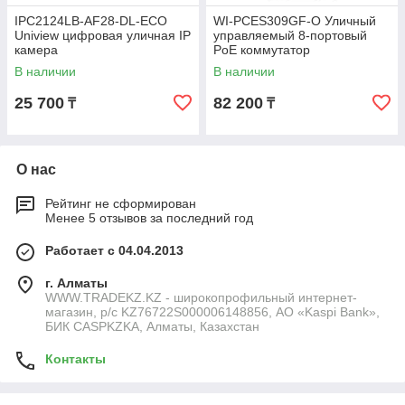
IPC2124LB-AF28-DL-ECO
WI-PCES309GF-O Уличный
Uniview цифровая уличная IP
управляемый 8-портовый
камера
PoE коммутатор
В наличии
В наличии
25 700
82 200
₸
₸
О нас
Рейтинг не сформирован
Менее 5 отзывов за последний год
Работает с 04.04.2013
г. Алматы
WWW.TRADEKZ.KZ - широкопрофильный интернет-
магазин, р/с KZ76722S000006148856, АО «Kaspi Bank»,
БИК CASPKZKA, Алматы, Казахстан
Контакты