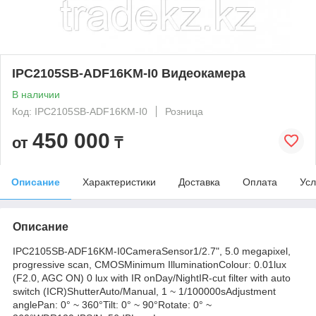
IPC2105SB-ADF16KM-I0 Видеокамера
В наличии
Код: IPC2105SB-ADF16KM-I0
Розница
450 000
от
₸
Описание
Характеристики
Доставка
Оплата
Усл
Описание
IPC2105SB-ADF16KM-I0CameraSensor1/2.7", 5.0 megapixel,
progressive scan, CMOSMinimum IlluminationColour: 0.01lux
(F2.0, AGC ON) 0 lux with IR onDay/NightIR-cut filter with auto
switch (ICR)ShutterAuto/Manual, 1 ~ 1/100000sAdjustment
anglePan: 0° ~ 360°Tilt: 0° ~ 90°Rotate: 0° ~