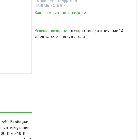
ТОЛЬКО WhatsApp ДЛЯ
ПРИЕМА ЗАКАЗОВ
Заказ только по телефону
возврат товара в течение 14
дней
за счет покупателя
DH-PFS3010-8ET-65 8-
портовый неуправляемый
коммутатор с РоЕ
В наличии
от 36 940 ₸
8: ≤30 Втобщая:
ость коммутации
100 В ~ 240 В