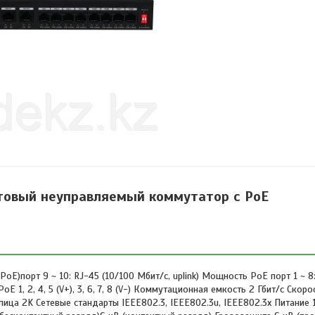
товый неуправляемый коммутатор с РоЕ
 PoE)порт 9 ~ 10: RJ-45 (10/100 Мбит/с, uplink) Мощность PoE порт 1 ~ 
E 1, 2, 4, 5 (V+), 3, 6, 7, 8 (V-) Коммутационная емкость 2 Гбит/с Скор
ица 2K Сетевые стандарты IEEE802.3, IEEE802.3u, IEEE802.3x Питание 