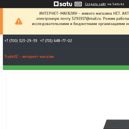
Создать сайт
на Satu.kz
ИНТЕРНЕТ-МАГАЗИН - живого магазина НЕТ. АК
электронную почту 3291917@mail.ru. Режим работы
исследовательскими и бюджетными организациями не
+7 (700) 323-29-39
+7 (701) 648-77-02
TradeKZ - интернет-магазин