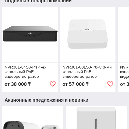
Подобные товары компании
NVR301-04S3-P4 4-ех
NVR301-08LS3-P8-C 8-ми
NVR3
канальный PoE
канальный РоЕ
кана
видеорегистратор
видеорегистратор
виде
38 000
57 000
от
₸
от
₸
от
Акционные предложения и новинки