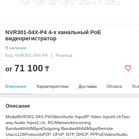
NVR301-04X-P4 4-х канальный РоЕ
видеорегистратор
В наличии
Код: NVR301-04X-P4
Розница
71 100
от
₸
Описание
Характеристики
Доставка
Оплата
Усл
Описание
ModelNVR301-04X-P4Video/Audio InputIP Video Input4-chTwo-
way Audio Input1-ch, RCANetworkIncoming
Bandwidth64MbpsOutgoing Bandwidth64MbpsRemote
Users128ProtocolsP2P, UPnP, NTP, DHCP, PPPoEVideo/Audio