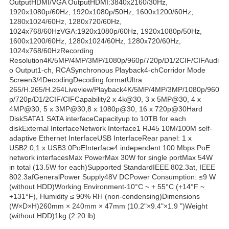
OutputHDMI/VGA OutputHDMI:3840x2160/30Hz,
1920x1080p/60Hz, 1920x1080p/50Hz, 1600x1200/60Hz,
1280x1024/60Hz, 1280x720/60Hz,
1024x768/60HzVGA:1920x1080p/60Hz, 1920x1080p/50Hz,
1600x1200/60Hz, 1280x1024/60Hz, 1280x720/60Hz,
1024x768/60HzRecording
Resolution4K/5MP/4MP/3MP/1080p/960p/720p/D1/2CIF/CIFAudi
o Output1-ch, RCASynchronous Playback4-chCorridor Mode
Screen3/4DecodingDecoding formatUltra
265/H.265/H.264Liveview/Playback4K/5MP/4MP/3MP/1080p/960
p/720p/D1/2CIF/CIFCapability2 x 4k@30, 3 x 5MP@30, 4 x
4MP@30, 5 x 3MP@30,8 x 1080p@30, 16 x 720p@30Hard
DiskSATA1 SATA interfaceCapacityup to 10TB for each
diskExternal InterfaceNetwork Interface1 RJ45 10M/100M self-
adaptive Ethernet InterfaceUSB InterfaceRear panel: 1 x
USB2.0,1 x USB3.0PoEInterface4 independent 100 Mbps PoE
network interfacesMax PowerMax 30W for single portMax 54W
in total (13.5W for each)Supported StandardIEEE 802.3at, IEEE
802.3afGeneralPower Supply48V DCPower Consumption: ≤9 W
(without HDD)Working Environment-10°C ~ + 55°C (+14°F ~
+131°F), Humidity ≤ 90% RH (non-condensing)Dimensions
(W×D×H)260mm × 240mm × 47mm (10.2"×9.4"×1.9 ")Weight
(without HDD)1kg (2.20 lb)