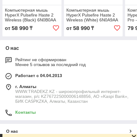
Компьютерная мышь
Компьютерная мышь
Ком
HyperX Pulsefire Haste 2
HyperX Pulsefire Haste 2
Hype
Wireless (Black) 6N0B0AA
Wireless (White) 6N0A9AA
Pro 
58 990
58 990
79 
от
₸
от
₸
О нас
Рейтинг не сформирован
Менее 5 отзывов за последний год
Работает с 04.04.2013
г. Алматы
WWW.TRADEKZ.KZ - широкопрофильный интернет-
магазин, р/с KZ76722S000006148856, АО «Kaspi Bank»,
БИК CASPKZKA, Алматы, Казахстан
Контакты
О нас