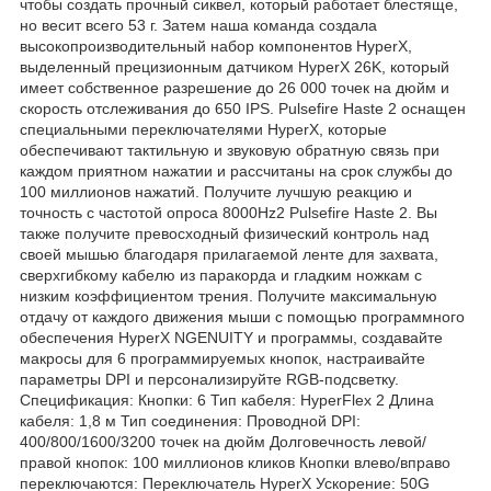
чтобы создать прочный сиквел, который работает блестяще,
но весит всего 53 г. Затем наша команда создала
высокопроизводительный набор компонентов HyperX,
выделенный прецизионным датчиком HyperX 26K, который
имеет собственное разрешение до 26 000 точек на дюйм и
скорость отслеживания до 650 IPS. Pulsefire Haste 2 оснащен
специальными переключателями HyperX, которые
обеспечивают тактильную и звуковую обратную связь при
каждом приятном нажатии и рассчитаны на срок службы до
100 миллионов нажатий. Получите лучшую реакцию и
точность с частотой опроса 8000Hz2 Pulsefire Haste 2. Вы
также получите превосходный физический контроль над
своей мышью благодаря прилагаемой ленте для захвата,
сверхгибкому кабелю из паракорда и гладким ножкам с
низким коэффициентом трения. Получите максимальную
отдачу от каждого движения мыши с помощью программного
обеспечения HyperX NGENUITY и программы, создавайте
макросы для 6 программируемых кнопок, настраивайте
параметры DPI и персонализируйте RGB-подсветку.
Спецификация: Кнопки: 6 Тип кабеля: HyperFlex 2 Длина
кабеля: 1,8 м Тип соединения: Проводной DPI:
400/800/1600/3200 точек на дюйм Долговечность левой/
правой кнопок: 100 миллионов кликов Кнопки влево/вправо
переключаются: Переключатель HyperX Ускорение: 50G