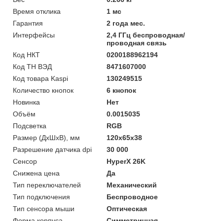
Время отклика
1 мс
Гарантия
2 года мес.
Интерфейсы
2,4 ГГц беспроводная/
проводная связь
Код НКТ
0200188962194
Код ТН ВЭД
8471607000
Код товара Kaspi
130249515
Количество кнопок
6 кнопок
Новинка
Нет
Объём
0.0015035
Подсветка
RGB
Размер (ДхШхВ), мм
120х65х38
Разрешение датчика dpi
30 000
Сенсор
HyperX 26K
Снижена цена
Да
Тип переключателей
Механический
Тип подключения
Беспроводное
Тип сенсора мыши
Оптическая
Форма корпуса
Симметричная