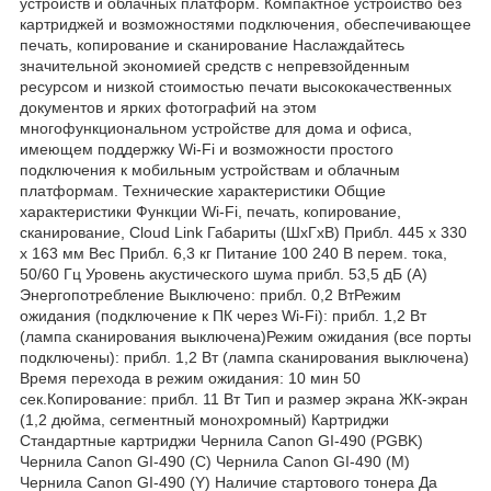
устройств и облачных платформ. Компактное устройство без
картриджей и возможностями подключения, обеспечивающее
печать, копирование и сканирование Наслаждайтесь
значительной экономией средств с непревзойденным
ресурсом и низкой стоимостью печати высококачественных
документов и ярких фотографий на этом
многофункциональном устройстве для дома и офиса,
имеющем поддержку Wi-Fi и возможности простого
подключения к мобильным устройствам и облачным
платформам. Технические характеристики Общие
характеристики Функции Wi-Fi, печать, копирование,
сканирование, Cloud Link Габариты (ШxГxВ) Прибл. 445 x 330
x 163 мм Вес Прибл. 6,3 кг Питание 100 240 В перем. тока,
50/60 Гц Уровень акустического шума прибл. 53,5 дБ (А)
Энергопотребление Выключено: прибл. 0,2 ВтРежим
ожидания (подключение к ПК через Wi-Fi): прибл. 1,2 Вт
(лампа сканирования выключена)Режим ожидания (все порты
подключены): прибл. 1,2 Вт (лампа сканирования выключена)
Время перехода в режим ожидания: 10 мин 50
сек.Копирование: прибл. 11 Вт Тип и размер экрана ЖК-экран
(1,2 дюйма, сегментный монохромный) Картриджи
Стандартные картриджи Чернила Canon GI-490 (PGBK)
Чернила Canon GI-490 (C) Чернила Canon GI-490 (M)
Чернила Canon GI-490 (Y) Наличие стартового тонера Да