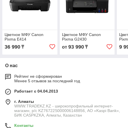
Цветное МФУ Canon
Цветное МФУ Canon
Цве
Pixma E414
Pixma G2430
Pixm
36 990
93 990
9 9
₸
от
₸
О нас
Рейтинг не сформирован
Менее 5 отзывов за последний год
Работает с 04.04.2013
г. Алматы
WWW.TRADEKZ.KZ - широкопрофильный интернет-
магазин, р/с KZ76722S000006148856, АО «Kaspi Bank»,
БИК CASPKZKA, Алматы, Казахстан
Контакты