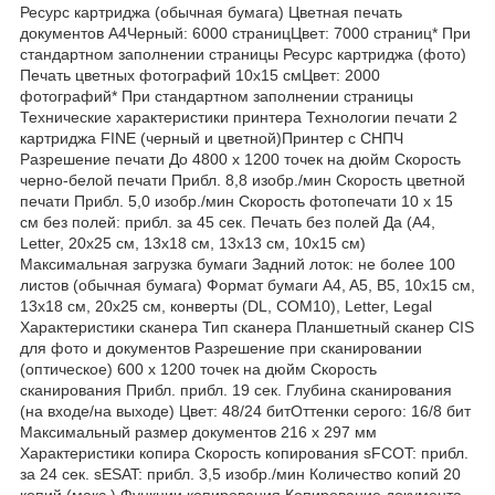
Ресурс картриджа (обычная бумага) Цветная печать
документов A4Черный: 6000 страницЦвет: 7000 страниц* При
стандартном заполнении страницы Ресурс картриджа (фото)
Печать цветных фотографий 10x15 смЦвет: 2000
фотографий* При стандартном заполнении страницы
Технические характеристики принтера Технологии печати 2
картриджа FINE (черный и цветной)Принтер с СНПЧ
Разрешение печати До 4800 x 1200 точек на дюйм Скорость
черно-белой печати Прибл. 8,8 изобр./мин Скорость цветной
печати Прибл. 5,0 изобр./мин Скорость фотопечати 10 x 15
см без полей: прибл. за 45 сек. Печать без полей Да (A4,
Letter, 20x25 см, 13x18 см, 13x13 см, 10x15 см)
Максимальная загрузка бумаги Задний лоток: не более 100
листов (обычная бумага) Формат бумаги A4, A5, B5, 10x15 см,
13x18 см, 20x25 см, конверты (DL, COM10), Letter, Legal
Характеристики сканера Тип сканера Планшетный сканер CIS
для фото и документов Разрешение при сканировании
(оптическое) 600 x 1200 точек на дюйм Скорость
сканирования Прибл. прибл. 19 сек. Глубина сканирования
(на входе/на выходе) Цвет: 48/24 битОттенки серого: 16/8 бит
Максимальный размер документов 216 х 297 мм
Характеристики копира Скорость копирования sFCOT: прибл.
за 24 сек. sESAT: прибл. 3,5 изобр./мин Количество копий 20
копий (макс.) Функции копирования Копирование документа