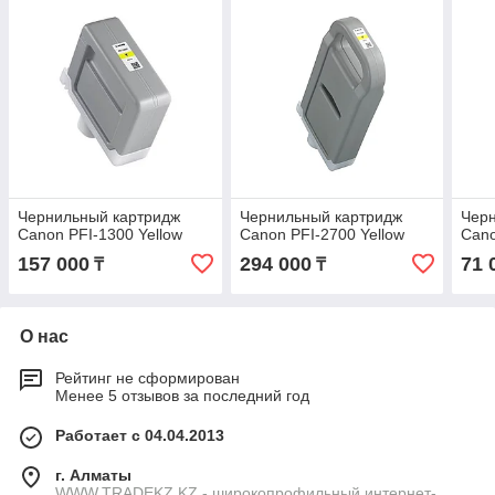
Чернильный картридж
Чернильный картридж
Чер
Canon PFI-1300 Yellow
Canon PFI-2700 Yellow
Cano
157 000
294 000
71 
₸
₸
О нас
Рейтинг не сформирован
Менее 5 отзывов за последний год
Работает с 04.04.2013
г. Алматы
WWW.TRADEKZ.KZ - широкопрофильный интернет-