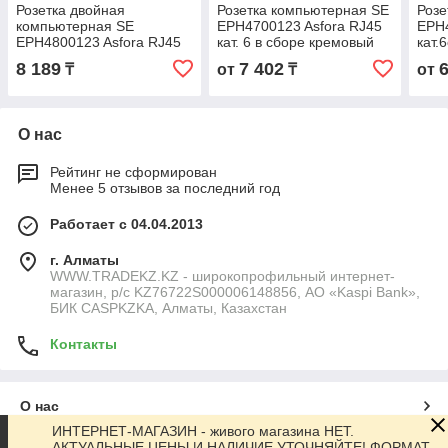
Розетка двойная
Розетка компьютерная SE
Розе
компьютерная SE
EPH4700123 Asfora RJ45
EPH4
EPH4800123 Asfora RJ45
кат. 6 в сборе кремовый
кат.
кат. 6 в сборе кремовый
8 189
7 402
₸
от
₸
от
О нас
Рейтинг не сформирован
Менее 5 отзывов за последний год
Работает с 04.04.2013
г. Алматы
WWW.TRADEKZ.KZ - широкопрофильный интернет-
магазин, р/с KZ76722S000006148856, АО «Kaspi Bank»,
БИК CASPKZKA, Алматы, Казахстан
Контакты
О нас
ИНТЕРНЕТ-МАГАЗИН - живого магазина НЕТ.
АКТУАЛЬНЫЕ ЦЕНЫ И НАЛИЧИЕ УТОЧНЯЙТЕ! ФОРМАТ