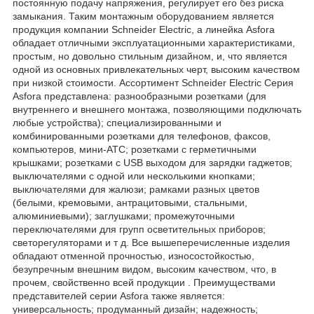
постоянную подачу напряжения, регулирует его без риска
замыкания. Таким монтажным оборудованием является
продукция компании Schneider Electric, а линейка Asfora
обладает отличными эксплуатационными характеристиками,
простым, но довольно стильным дизайном, и, что является
одной из основных привлекательных черт, высоким качеством
при низкой стоимости. Ассортимент Schneider Electric Серия
Asfora представлена: разнообразными розетками (для
внутреннего и внешнего монтажа, позволяющими подключать
любые устройства); специализированными и
комбинированными розетками для телефонов, факсов,
компьютеров, мини-АТС; розетками с герметичными
крышками; розетками с USB выходом для зарядки гаджетов;
выключателями с одной или несколькими кнопками;
выключателями для жалюзи; рамками разных цветов
(белыми, кремовыми, антрацитовыми, стальными,
алюминиевыми); заглушками; промежуточными
переключателями для групп осветительных приборов;
светорегуляторами и т д. Все вышеперечисленные изделия
обладают отменной прочностью, износостойкостью,
безупречным внешним видом, высоким качеством, что, в
прочем, свойственно всей продукции . Преимуществами
представителей серии Asfora также является:
универсальность; продуманный дизайн; надежность;