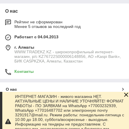
О нас
Рейтинг не сформирован
Менее 5 отзывов за последний год
Работает с 04.04.2013
г. Алматы
WWW.TRADEKZ.KZ - широкопрофильный интернет-
магазин, р/с KZ76722S000006148856, АО «Kaspi Bank»,
БИК CASPKZKA, Алматы, Казахстан
Контакты
О нас
ИНТЕРНЕТ-МАГАЗИН - живого магазина НЕТ.
АКТУАЛЬНЫЕ ЦЕНЫ И НАЛИЧИЕ УТОЧНЯЙТЕ! ФОРМАТ
Контакты
РАБОТЫ - ПО ЗАЯВКАМ на WhatsApp +77003232939,
WhatsApp +77016487702 или электронную почту
3291917@mail.ru. Режим работы: понедельник-пятница с
Доставка и оплата
10.00 до 18.00, суббота/воскресенье - выходные.
Информацию на тендеры не предоставляем. С
проектными, исследовательскими и бюджетными