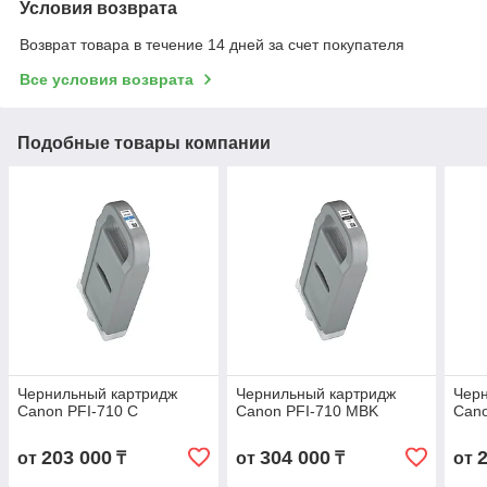
Условия возврата
Возврат товара в течение 14 дней за счет покупателя
Все условия возврата
Подобные товары компании
Чернильный картридж
Чернильный картридж
Чер
Canon PFI-710 C
Canon PFI-710 MBK
Cano
203 000
304 000
от
₸
от
₸
от