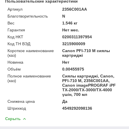
Пользовательские характеристики
Артикул
2356C001AA
Благотворительность
N
Вес
1.546 кг
Гарантия
Нет мес.
Код НКТ
0200311397954
Код ТН ВЭД
3215900009
Короткое наименование
Canon PFI-710 M сиялы
(каз)
картриджі
Новинка
Нет
Объём
0.00455975
Полное наименование
Сиялы картриджі, Canon,
(каз)
PFI-710 M, 2356C001AA,
Canon imagePROGRAF iPF
TX-2000/TX-3000/TX-4000
үшін, 700 мл
Снижена цена
Да
Штрихкод
4549292098136
Скрыть