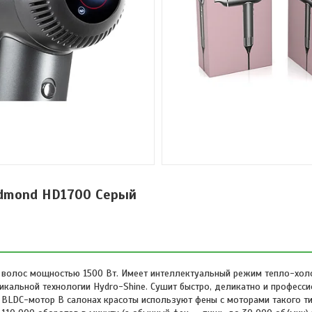
dmond HD1700 Серый
олос мощностью 1500 Вт. Имеет интеллектуальный режим тепло-хол
альной технологии Hydro-Shine. Сушит быстро, деликатно и професси
й BLDС-мотор В салонах красоты используют фены с моторами такого т