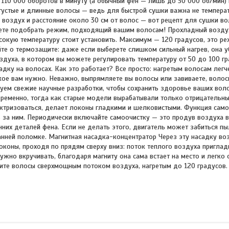
110 000 оборотов в минуту (а обычный фен — лишь до 30 000 об/мин) и
густые и длинные волосы — ведь для быстрой сушки важна не температ
воздух и расстояние около 30 см от волос — вот рецепт для сушки во
жете подобрать режим, подходящий вашим волосам! Прохладный возду
ысокую температуру стоит установить. Максимум — 120 градусов, это р
йте о термозащите: даже если выберете слишком сильный нагрев, она 
духа, в котором вы можете регулировать температуру от 50 до 100 гр
дку на волосах. Как это работает? Все просто: нагретым волосам легч
кое вам нужно. Неважно, выпрямляете вы волосы или завиваете, волос
уем свежие научные разработки, чтобы сохранить здоровье ваших вол
ременно, тогда как старые модели вырабатывали только отрицательны
ектризоваться, делает локоны гладкими и шелковистыми. Функция сам
 за ним. Периодически включайте самоочистку — это продув воздуха 
нних деталей фена. Если не делать этого, двигатель может забиться п
ранней поломке. Магнитная насадка-концентратор Через эту насадку в
коны, проходя по прядям сверху вниз: поток теплого воздуха пригла
нужно вкручивать, благодаря магниту она сама встает на место и легко 
ите волосы сверхмощным потоком воздуха, нагретым до 120 градусов. 