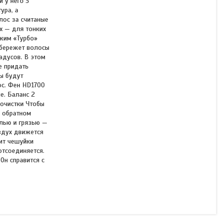
 у него 3
ура, а
лос за считаные
х — для тонких
ежим «Турбо»
убережет волосы
адусов. В этом
е придать
ы будут
ос. Фен HD1700
е. Баланс 2
оочистки Чтобы
в обратном
ылью и грязью —
оздух движется
дит чешуйки
отсоединяется.
Он справится с