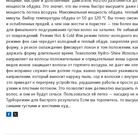
мощные, быстрые и долговечные. Двигатель HD1700 разгоняется до 
мощности обдува. Это значит, что вы очень быстро высушите даже 
мощность потока воздуха. Максимальная мощность обдува, теплый 
минуты. Выбор температуры обдува от 50 до 120 °С Вы точно смо
и ослабленных прядей, а чем они жестче и пористее — тем более в
для финального подсушивания густых волос на затылке. Не забыва
от повреждений. Режим Hot & Cold Или режим тепло-холодного воз
режиме фен сам чередует холодный и теплый обдув, закрепляя укла
форму, а резкое охлаждение фиксирует локон в том положении, ка
держать форму длительное время. Технология Hydro-Shine Использ
направляет на волосы положительные и отрицательные ионы однов
видов ионов защищает волосы от горячего воздуха, не дает им эл
фен исправно служил вам долгие годы, важно правильно ухаживать
направлении, который выносит наружу пыль, сор и волоски с внутре
это приведет к перегреву устройства, ухудшению работы и просто 
узким и плотным потоком. Это позволит вам деликатно высушить ло
волос, и они не будут сечься. Пользоваться ей легко — насадку не 
Турборежим для быстрого результата Если вы торопитесь, то высуш
самыми густыми и жесткими куд...