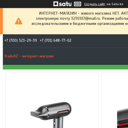
Создать сайт
на Satu.kz
ИНТЕРНЕТ-МАГАЗИН - живого магазина НЕТ. АК
электронную почту 3291917@mail.ru. Режим работы
исследовательскими и бюджетными организациями не
+7 (700) 323-29-39
+7 (701) 648-77-02
TradeKZ - интернет-магазин