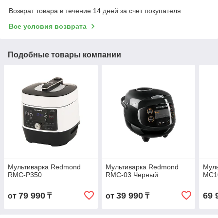
Возврат товара в течение 14 дней за счет покупателя
Все условия возврата
Подобные товары компании
Мультиварка Redmond
Мультиварка Redmond
Муль
RMC-P350
RMC-03 Черный
MC1
79 990
39 990
69 
от
₸
от
₸