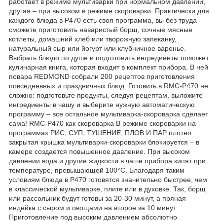
работает в режиме мультиварки при нормальном давлении,
другая – при высоком в режиме скороварки. Практически для
каждого блюда в P470 есть своя программа, вы без труда
сможете приготовить наваристый борщ, сочные мясные
котлеты, домашний хлеб или творожную запеканку,
натуральный сыр или йогурт или клубничное варенье.
Выбрать блюдо по душе и подготовить ингредиенты поможет
кулинарная книга, которая входит в комплект прибора. В ней
повара REDMOND собрали 200 рецептов приготовления
повседневных и праздничных блюд. Готовить в RMC-P470 не
сложно: подготовьте продукты, следуя рецептам, выложите
ингредиенты в чашу и выберите нужную автоматическую
программу – все остальное мультиварка-скороварка сделает
сама! RMC-P470 как скороварка В режиме скороварки на
программах РИС, СУП, ТУШЕНИЕ, ПЛОВ И ПАР плотно
закрытая крышка мультиварки-скороварки блокируется – в
камере создается повышенное давление. При высоком
давлении вода и другие жидкости в чаше прибора кипят при
температуре, превышающей 100°С. Благодаря таким
условиям блюда в P470 готовятся значительно быстрее, чем
в классической мультиварке, плите или в духовке. Так, борщ
или рассольник будут готовы за 20-30 минут, а пряная
индейка с сыром и овощами на второе за 10 минут.
Приготовление под высоким давлением абсолютно