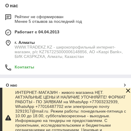
О нас
Рейтинг не сформирован
Менее 5 отзывов за последний год
Работает с 04.04.2013
г. Алматы
WWW.TRADEKZ.KZ - широкопрофильный интернет-
магазин, р/с KZ76722S000006148856, АО «Kaspi Bank»,
БИК CASPKZKA, Алматы, Казахстан
Контакты
О нас
ИНТЕРНЕТ-МАГАЗИН - живого магазина НЕТ.
АКТУАЛЬНЫЕ ЦЕНЫ И НАЛИЧИЕ УТОЧНЯЙТЕ! ФОРМАТ
Контакты
РАБОТЫ - ПО ЗАЯВКАМ на WhatsApp +77003232939,
WhatsApp +77016487702 или электронную почту
3291917@mail.ru. Режим работы: понедельник-пятница с
Доставка и оплата
10.00 до 18.00, суббота/воскресенье - выходные.
Информацию на тендеры не предоставляем. С
проектными, исследовательскими и бюджетными
Полная версия сайта
организациями не сотрудничаем. Ценовые и