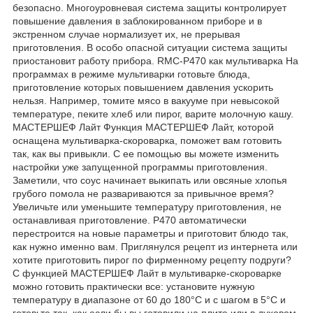
безопасно. Многоуровневая система защиты контролирует
повышение давления в заблокированном приборе и в
экстренном случае нормализует их, не прерывая
приготовления. В особо опасной ситуации система защиты
приостановит работу прибора. RMC-P470 как мультиварка На
программах в режиме мультиварки готовьте блюда,
приготовление которых повышением давления ускорить
нельзя. Например, томите мясо в вакууме при невысокой
температуре, пеките хлеб или пирог, варите молочную кашу.
МАСТЕРШЕФ Лайт Функция МАСТЕРШЕФ Лайт, которой
оснащена мультиварка-скороварка, поможет вам готовить
так, как вы привыкли. С ее помощью вы можете изменить
настройки уже запущенной программы приготовления.
Заметили, что соус начинает выкипать или овсяные хлопья
грубого помола не развариваются за привычное время?
Увеличьте или уменьшите температуру приготовления, не
останавливая приготовление. P470 автоматически
перестроится на новые параметры и приготовит блюдо так,
как нужно именно вам. Приглянулся рецепт из интернета или
хотите приготовить пирог по фирменному рецепту подруги?
С функцией МАСТЕРШЕФ Лайт в мультиварке-скороварке
можно готовить практически все: установите нужную
температуру в диапазоне от 60 до 180°С и с шагом в 5°С и
готовьте так, как если бы вы готовили на плите или в духовом