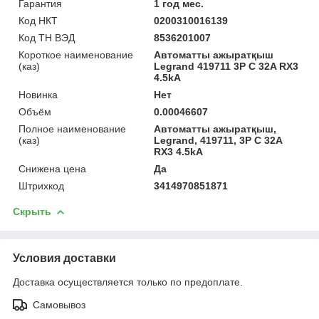
Гарантия
1 год мес.
Код НКТ
0200310016139
Код ТН ВЭД
8536201007
Короткое наименование
Автоматты ажыратқыш
(каз)
Legrand 419711 3P C 32A RX3
4.5kA
Новинка
Нет
Объём
0.00046607
Полное наименование
Автоматты ажыратқыш,
(каз)
Legrand, 419711, 3P C 32A
RX3 4.5kA
Снижена цена
Да
Штрихкод
3414970851871
Скрыть
Условия доставки
Доставка осуществляется только по предоплате.
Самовывоз