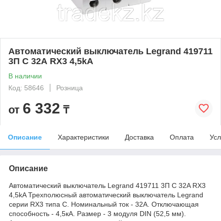
Автоматический выключатель Legrand 419711
3П C 32А RX3 4,5kA
В наличии
Код: 58646
Розница
6 332
от
₸
Описание
Характеристики
Доставка
Оплата
Усл
Описание
Автоматический выключатель Legrand 419711 3П C 32A RX3
4,5kA Трехполюсный автоматический выключатель Legrand
серии RX3 типа C. Номинальный ток - 32А. Отключающая
способность - 4,5кА. Размер - 3 модуля DIN (52,5 мм).