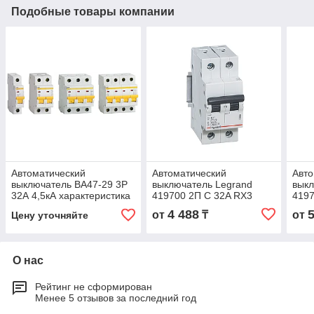
Подобные товары компании
Автоматический
Автоматический
Авто
выключатель ВА47-29 3Р
выключатель Legrand
выкл
32А 4,5кА характеристика
419700 2П C 32A RX3
4197
С ИЭК
4,5kA
4,5k
4 488
от
₸
от
Цену уточняйте
О нас
Рейтинг не сформирован
Менее 5 отзывов за последний год