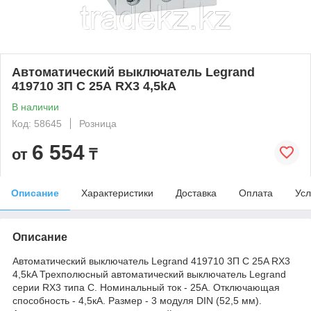
Автоматический выключатель Legrand
419710 3П C 25А RX3 4,5kA
В наличии
Код: 58645
Розница
6 554
от
₸
Описание
Характеристики
Доставка
Оплата
Усл
Описание
Автоматический выключатель Legrand 419710 3П C 25A RX3
4,5kA Трехполюсный автоматический выключатель Legrand
серии RX3 типа C. Номинальный ток - 25А. Отключающая
способность - 4,5кА. Размер - 3 модуля DIN (52,5 мм).