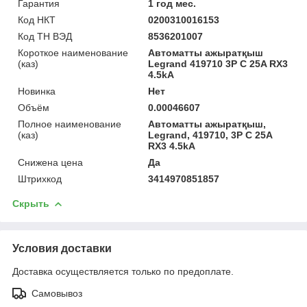
Гарантия
1 год мес.
Код НКТ
0200310016153
Код ТН ВЭД
8536201007
Короткое наименование
Автоматты ажыратқыш
(каз)
Legrand 419710 3P C 25A RX3
4.5kA
Новинка
Нет
Объём
0.00046607
Полное наименование
Автоматты ажыратқыш,
(каз)
Legrand, 419710, 3P C 25A
RX3 4.5kA
Снижена цена
Да
Штрихкод
3414970851857
Скрыть
Условия доставки
Доставка осуществляется только по предоплате.
Самовывоз