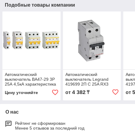
Подобные товары компании
Автоматический
Автоматический
Авто
выключатель ВА47-29 3Р
выключатель Legrand
выкл
25А 4,5кА характеристика
419699 2П C 25A RX3
4197
С ИЭК
4,5kA
4,5k
4 382
от
₸
от
Цену уточняйте
О нас
Рейтинг не сформирован
Менее 5 отзывов за последний год