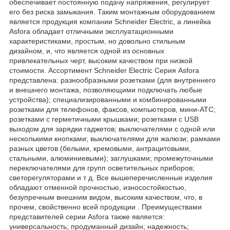
обеспечивает постоянную подачу напряжения, регулирует
его без риска замыкания. Таким монтажным оборудованием
является продукция компании Schneider Electric, а линейка
Asfora обладает отличными эксплуатационными
характеристиками, простым, но довольно стильным
дизайном, и, что является одной из основных
привлекательных черт, высоким качеством при низкой
стоимости. Ассортимент Schneider Electric Серия Asfora
представлена: разнообразными розетками (для внутреннего
и внешнего монтажа, позволяющими подключать любые
устройства); специализированными и комбинированными
розетками для телефонов, факсов, компьютеров, мини-АТС;
розетками с герметичными крышками; розетками с USB
выходом для зарядки гаджетов; выключателями с одной или
несколькими кнопками; выключателями для жалюзи; рамками
разных цветов (белыми, кремовыми, антрацитовыми,
стальными, алюминиевыми); заглушками; промежуточными
переключателями для групп осветительных приборов;
светорегуляторами и т д. Все вышеперечисленные изделия
обладают отменной прочностью, износостойкостью,
безупречным внешним видом, высоким качеством, что, в
прочем, свойственно всей продукции . Преимуществами
представителей серии Asfora также является:
универсальность; продуманный дизайн; надежность;