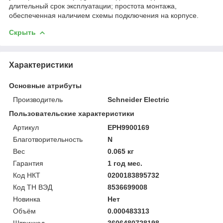
длительный срок эксплуатации; простота монтажа,
обеспеченная наличием схемы подключения на корпусе.
Скрыть
Характеристики
Основные атрибуты
Производитель
Schneider Electric
Пользовательские характеристики
Артикул
EPH9900169
Благотворительность
N
Вес
0.065 кг
Гарантия
1 год мес.
Код НКТ
0200183895732
Код ТН ВЭД
8536699008
Новинка
Нет
Объём
0.000483313
Штрихкод
3606480728198