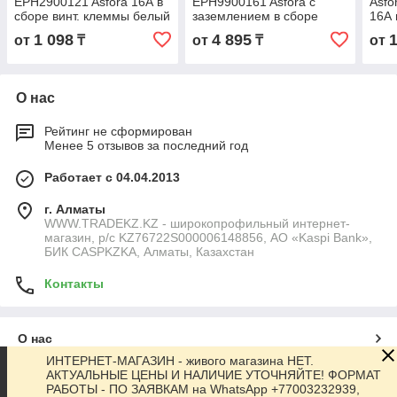
EPH2900121 Asfora 16А в
EPH9900161 Asfora с
Asfo
сборе винт. клеммы белый
заземлением в сборе
16А 
винтовой алюминий
брон
1 098
4 895
от
₸
от
₸
от
О нас
Рейтинг не сформирован
Менее 5 отзывов за последний год
Работает с 04.04.2013
г. Алматы
WWW.TRADEKZ.KZ - широкопрофильный интернет-
магазин, р/с KZ76722S000006148856, АО «Kaspi Bank»,
БИК CASPKZKA, Алматы, Казахстан
Контакты
О нас
ИНТЕРНЕТ-МАГАЗИН - живого магазина НЕТ.
АКТУАЛЬНЫЕ ЦЕНЫ И НАЛИЧИЕ УТОЧНЯЙТЕ! ФОРМАТ
Контакты
РАБОТЫ - ПО ЗАЯВКАМ на WhatsApp +77003232939,