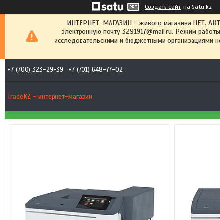
Создать сайт
на Satu.kz
ИНТЕРНЕТ-МАГАЗИН - живого магазина НЕТ. АК
электронную почту 3291917@mail.ru. Режим работы
исследовательскими и бюджетными организациями не
+7 (700) 323-29-39
+7 (701) 648-77-02
TradeKZ - интернет-магазин