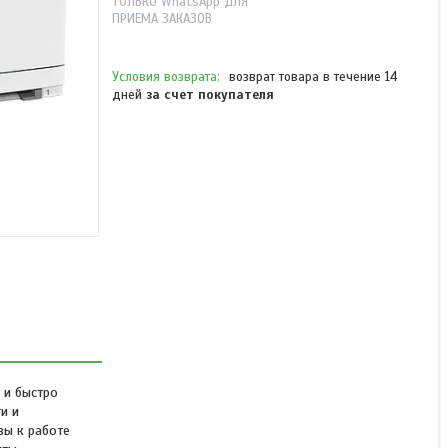
ТОЛЬКО WhatsApp ДЛЯ
ПРИЕМА ЗАКАЗОВ
возврат товара в течение 14
дней
за счет покупателя
Цветной принтер Xerox
C410DN
Нет в наличии
от 475 782 ₸
 и быстро
и и
вы к работе