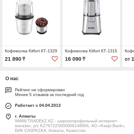
Кофемолка Kitfort КТ-1329
Кофемолка Kitfort КТ-1315
Кофе
21 890
16 090
₸
₸
от
О нас
Рейтинг не сформирован
Менее 5 отзывов за последний год
Работает с 04.04.2013
г. Алматы
WWW.TRADEKZ.KZ - широкопрофильный интернет-
магазин, р/с KZ76722S000006148856, АО «Kaspi Bank»,
БИК CASPKZKA, Алматы, Казахстан