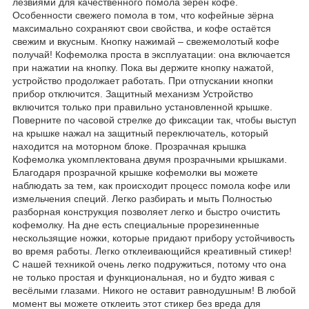
лезвиями для качественного помола зёрен кофе.
Особенности свежего помола в том, что кофейные зёрна
максимально сохраняют свои свойства, и кофе остаётся
свежим и вкусным. Кнопку нажимай – свежемолотый кофе
получай! Кофемолка проста в эксплуатации: она включается
при нажатии на кнопку. Пока вы держите кнопку нажатой,
устройство продолжает работать. При отпускании кнопки
прибор отключится. Защитный механизм Устройство
включится только при правильно установленной крышке.
Поверните по часовой стрелке до фиксации так, чтобы выступ
на крышке нажал на защитный переключатель, который
находится на моторном блоке. Прозрачная крышка
Кофемолка укомплектована двумя прозрачными крышками.
Благодаря прозрачной крышке кофемолки вы можете
наблюдать за тем, как происходит процесс помола кофе или
измельчения специй. Легко разбирать и мыть Полностью
разборная конструкция позволяет легко и быстро очистить
кофемолку. На дне есть специальные прорезиненные
нескользящие ножки, которые придают прибору устойчивость
во время работы. Легко отклеивающийся креативный стикер!
С нашей техникой очень легко подружиться, потому что она
не только простая и функциональная, но и будто живая с
весёлыми глазами. Никого не оставит равнодушным! В любой
момент вы можете отклеить этот стикер без вреда для