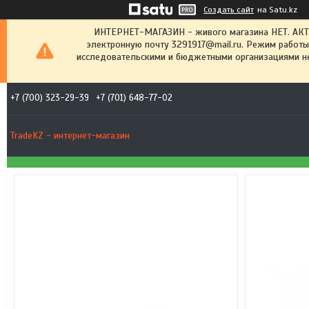
Создать сайт
на Satu.kz
ИНТЕРНЕТ-МАГАЗИН - живого магазина НЕТ. АК
электронную почту 3291917@mail.ru. Режим работы
исследовательскими и бюджетными организациями не
+7 (700) 323-29-39
+7 (701) 648-77-02
TradeKZ - интернет-магазин