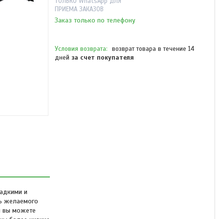
ТОЛЬКО WhatsApp ДЛЯ
ПРИЕМА ЗАКАЗОВ
Заказ только по телефону
возврат товара в течение 14
дней
за счет покупателя
Выпрямитель для волос
Remington S3500
В наличии
от 21 190 ₸
ладкими и
ть желаемого
й вы можете