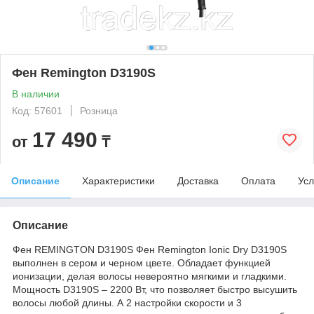
Фен Remington D3190S
В наличии
Код: 57601
Розница
17 490
от
₸
Описание
Характеристики
Доставка
Оплата
Усл
Описание
Фен REMINGTON D3190S Фен Remington Ionic Dry D3190S
выполнен в сером и черном цвете. Обладает функцией
ионизации, делая волосы невероятно мягкими и гладкими.
Мощность D3190S – 2200 Вт, что позволяет быстро высушить
волосы любой длины. А 2 настройки скорости и 3