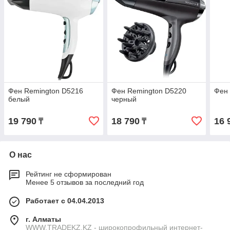
Фен Remington D5216
Фен Remington D5220
Фен 
белый
черный
19 790
18 790
16 
₸
₸
О нас
Рейтинг не сформирован
Менее 5 отзывов за последний год
Работает с 04.04.2013
г. Алматы
WWW.TRADEKZ.KZ - широкопрофильный интернет-