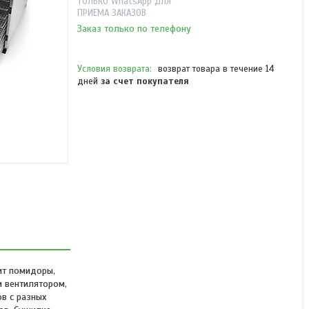
ТОЛЬКО WhatsApp ДЛЯ
ПРИЕМА ЗАКАЗОВ
Заказ только по телефону
возврат товара в течение 14
дней
за счет покупателя
Сушилка для овощей и
фруктов Kitfort КТ-1910
(Professional Series)
В наличии
от 199 790 ₸
ит помидоры,
м вентилятором,
в с разных