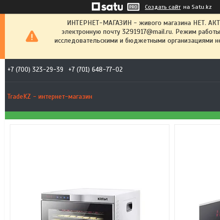
Создать сайт
на Satu.kz
ИНТЕРНЕТ-МАГАЗИН - живого магазина НЕТ. АК
электронную почту 3291917@mail.ru. Режим работы
исследовательскими и бюджетными организациями не
+7 (700) 323-29-39
+7 (701) 648-77-02
TradeKZ - интернет-магазин