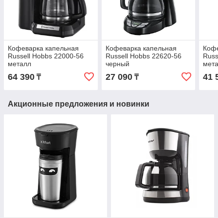
Кофеварка капельная
Кофеварка капельная
Кофе
Russell Hobbs 22000-56
Russell Hobbs 22620-56
Russ
металл
черный
мет
64 390
27 090
41 
₸
₸
Акционные предложения и новинки