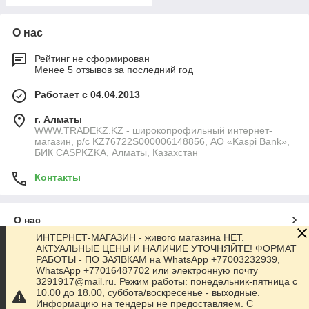
О нас
Рейтинг не сформирован
Менее 5 отзывов за последний год
Работает с 04.04.2013
г. Алматы
WWW.TRADEKZ.KZ - широкопрофильный интернет-
магазин, р/с KZ76722S000006148856, АО «Kaspi Bank»,
БИК CASPKZKA, Алматы, Казахстан
Контакты
О нас
ИНТЕРНЕТ-МАГАЗИН - живого магазина НЕТ.
АКТУАЛЬНЫЕ ЦЕНЫ И НАЛИЧИЕ УТОЧНЯЙТЕ! ФОРМАТ
Контакты
РАБОТЫ - ПО ЗАЯВКАМ на WhatsApp +77003232939,
WhatsApp +77016487702 или электронную почту
3291917@mail.ru. Режим работы: понедельник-пятница с
Доставка и оплата
10.00 до 18.00, суббота/воскресенье - выходные.
Информацию на тендеры не предоставляем. С