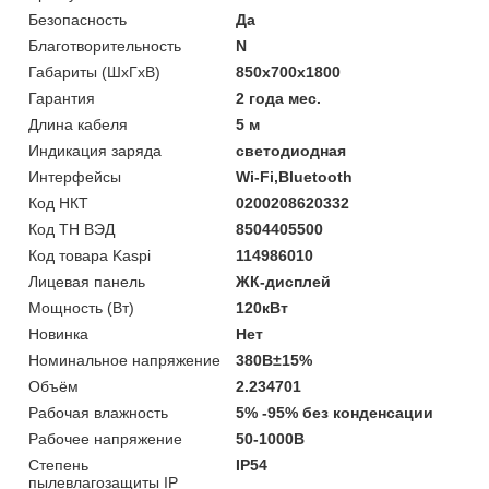
Безопасность
Да
Благотворительность
N
Габариты (ШхГхВ)
850х700х1800
Гарантия
2 года мес.
Длина кабеля
5 м
Индикация заряда
светодиодная
Интерфейсы
Wi-Fi,Bluetooth
Код НКТ
0200208620332
Код ТН ВЭД
8504405500
Код товара Kaspi
114986010
Лицевая панель
ЖК-дисплей
Мощность (Bт)
120кВт
Новинка
Нет
Номинальное напряжение
380В±15%
Объём
2.234701
Рабочая влажность
5% -95% без конденсации
Рабочее напряжение
50-1000В
Степень
IP54
пылевлагозащиты IP