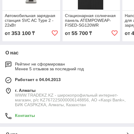
Автомобильная зарядная
Стационарная солнечная
Напо
станция SVC AC Type 2 -
панель ATEMPOWEAP-
для 
22кВт
FISED-SG120WR
заря
GB/T
353 100
55 700
от
₸
от
₸
от
О нас
Рейтинг не сформирован
Менее 5 отзывов за последний год
Работает с 04.04.2013
г. Алматы
WWW.TRADEKZ.KZ - широкопрофильный интернет-
магазин, р/с KZ76722S000006148856, АО «Kaspi Bank»,
БИК CASPKZKA, Алматы, Казахстан
Контакты